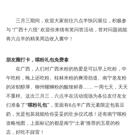
三月三期间，欢迎大家前往六点半快闪展位，积极参
与 “广西十八怪” 欢迎你来猜有奖问答活动，答对问题就能
将六点半的精美周边收入囊中！
朋友圈打卡，嗦粉礼包免费拿
在广西，人们对广西米粉的热爱是可以早上吃粉，中
午吃粉，晚上还吃粉。桂林米粉的爽滑劲道、南宁老友粉
的浓郁醇厚、柳州螺蛳粉的酸辣鲜香…… 一周七天，天天
不重样。这次三月三，六点半在活动现场为各位友仔友女
们准备了
“嗦粉礼包”
，里面有6点半广西元素限定包装豆
奶，光是包装就能给你妥妥的壮乡仪式感！还有南宁嗦粉
攻略地图，上面标记的都是南宁“土著”推荐的五星的粉
店，好吃不踩雷！