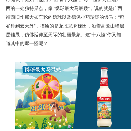
西的一处独特景点，像 “绣球最大马最矮”，说的就是广西
靖西旧州那大如车轮的绣球以及德保小巧玲珑的矮马；“稻
谷种到云天外”，描绘的是
龙胜龙脊梯田
，沿着高耸山峰层
层铺展，仿佛延伸至天际的壮丽景象。这“十八怪”你又知
道其中的哪一怪呢？